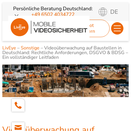
Zum
Persönliche Beratung
Deutschland:
DE
+49 6502 4034722
Inhalt
springen
Angebot
anfordern
LivEye
–
Sonstige
–
Videoüberwachung auf Baustellen in
Deutschland: Rechtliche Anforderungen, DSGVO & BDSG –
Ein vollständiger Leitfaden
Videoüberwachung auf