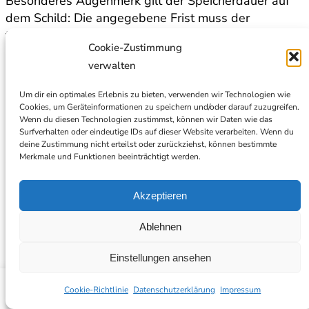
Besonderes Augenmerk gilt der Speicherdauer auf
dem Schild: Die angegebene Frist muss der
tatsächlichen Praxis entsprechen. Wird auf dem
Cookie-Zustimmung
Schild eine Speicherdauer von 72 Stunden genannt,
verwalten
die Aufnahmen jedoch standardmäßig sieben Tage
gespeichert, liegt ein dokumentierter DSGVO-
Um dir ein optimales Erlebnis zu bieten, verwenden wir Technologien wie
Verstoß vor.
Cookies, um Geräteinformationen zu speichern und/oder darauf zuzugreifen.
Wenn du diesen Technologien zustimmst, können wir Daten wie das
Surfverhalten oder eindeutige IDs auf dieser Website verarbeiten. Wenn du
Speicherdauer von
deine Zustimmung nicht erteilst oder zurückziehst, können bestimmte
Merkmale und Funktionen beeinträchtigt werden.
Videoaufnahmen auf
Baustellen: Was ist rechtlich
Akzeptieren
zulässig?
Ablehnen
Einstellungen ansehen
Die Speicherdauer von Videoaufnahmen ist einer der
häufigsten Streitpunkte bei Datenschutzprüfungen
BLOG
Cookie-Richtlinie
Datenschutzerklärung
Impressum
auf Baustellen. Das Grundprinzip der DSGVO ist klar: