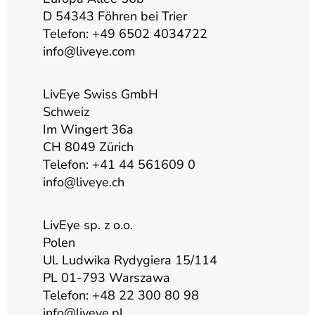
u
a
b
e
D 54343 Föhren bei Trier
Telefon: +49 6502 4034722
b
g
o
d
info@liveye.com
e
r
o
i
LivEye Swiss GmbH
Schweiz
a
k
n
Im Wingert 36a
CH 8049 Zürich
m
Telefon: +41 44 561609 0
info@liveye.ch
LivEye sp. z o.o.
Polen
Ul. Ludwika Rydygiera 15/114
PL 01-793 Warszawa
Telefon: +48 22 300 80 98
info@liveye.pl