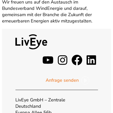
Wir freuen uns auf den Austausch im
Bundesverband WindEnergie und darauf,
gemeinsam mit der Branche die Zukunft der
erneuerbaren Energien aktiv mitzugestalten.
y
i
f
l
o
n
a
i
Anfrage senden
u
s
c
n
t
t
e
k
LivEye GmbH – Zentrale
Deutschland
Europa Allee 56b