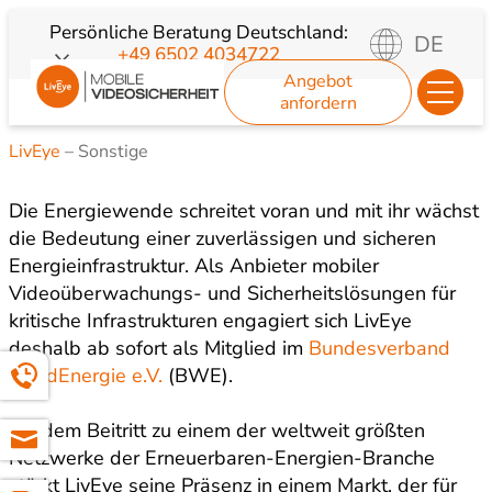
Zum
Persönliche Beratung
Deutschland:
DE
+49 6502 4034722
Inhalt
Angebot
springen
anfordern
LivEye
–
Sonstige
Die Energiewende schreitet voran und mit ihr wächst
die Bedeutung einer zuverlässigen und sicheren
Energieinfrastruktur. Als Anbieter mobiler
Videoüberwachungs- und Sicherheitslösungen für
kritische Infrastrukturen engagiert sich LivEye
deshalb ab sofort als Mitglied im
Bundesverband
WindEnergie e.V.
(BWE).
Mit dem Beitritt zu einem der weltweit größten
Netzwerke der Erneuerbaren-Energien-Branche
stärkt LivEye seine Präsenz in einem Markt, der für