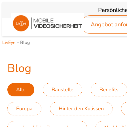
Zum
Persönlich
Inhalt
springen
Angebot anfo
LivEye
–
Blog
Blog
Alle
Baustelle
Benefits
Europa
Hinter den Kulissen