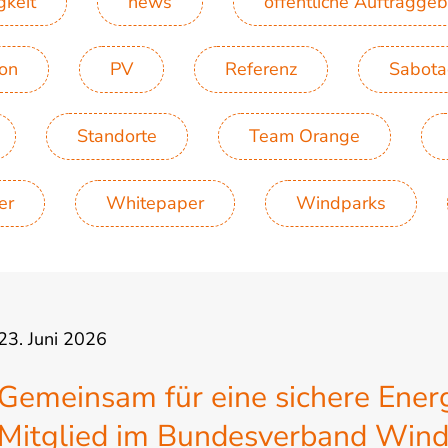
gkeit
news
öffentliche Auftraggeb
ion
PV
Referenz
Sabot
Standorte
Team Orange
er
Whitepaper
Windparks
23. Juni 2026
Gemeinsam für eine sichere Ener
Mitglied im Bundesverband Wind