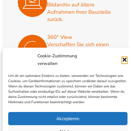
Bildarchiv auf ältere
Aufnahmen Ihrer Baustelle
zurück.
360° View
Verschaffen Sie sich einen
umfassenden
Cookie-Zustimmung
360° Überblick über Ihre
verwalten
Baustelle.
Um dir ein optimales Erlebnis zu bieten, verwenden wir Technologien wie
Cookies, um Geräteinformationen zu speichern und/oder darauf zuzugreifen.
Zeitraffer
Wenn du diesen Technologien zustimmst, können wir Daten wie das
Dokumentieren Sie die
Surfverhalten oder eindeutige IDs auf dieser Website verarbeiten. Wenn du
deine Zustimmung nicht erteilst oder zurückziehst, können bestimmte
Bauarbeiten rechtssicher
Merkmale und Funktionen beeinträchtigt werden.
und nutzen Sie die
Aufzeichnungen ggf. zu
Akzeptieren
Marketingzwecken.