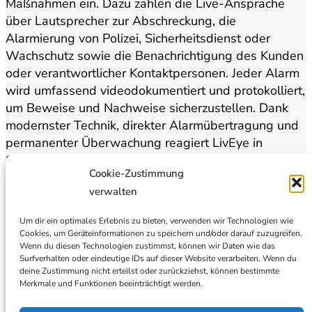
Maßnahmen ein. Dazu zählen die Live-Ansprache
über Lautsprecher zur Abschreckung, die
Alarmierung von Polizei, Sicherheitsdienst oder
Wachschutz sowie die Benachrichtigung des Kunden
oder verantwortlicher Kontaktpersonen. Jeder Alarm
wird umfassend videodokumentiert und protokolliert,
um Beweise und Nachweise sicherzustellen. Dank
modernster Technik, direkter Alarmübertragung und
permanenter Überwachung reagiert LivEye in
Sekunden und rund um die Uhr (24/7) – für maximale
Cookie-Zustimmung
Sicherheit und schnelle Intervention im Ernstfall.
verwalten
Beweismittelsicherung auf
Um dir ein optimales Erlebnis zu bieten, verwenden wir Technologien wie
Cookies, um Geräteinformationen zu speichern und/oder darauf zuzugreifen.
höchstem Niveau
Wenn du diesen Technologien zustimmst, können wir Daten wie das
Surfverhalten oder eindeutige IDs auf dieser Website verarbeiten. Wenn du
deine Zustimmung nicht erteilst oder zurückziehst, können bestimmte
Wenn in der LivEye-Leitstelle ein
Merkmale und Funktionen beeinträchtigt werden.
sicherheitsrelevantes Ereignis erkannt wird, zählt