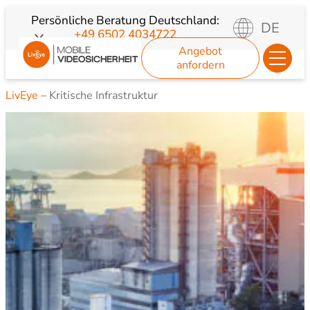
Zum
Persönliche Beratung
Deutschland:
DE
+49 6502 4034722
Inhalt
Angebot
springen
anfordern
LivEye
–
Kritische Infrastruktur