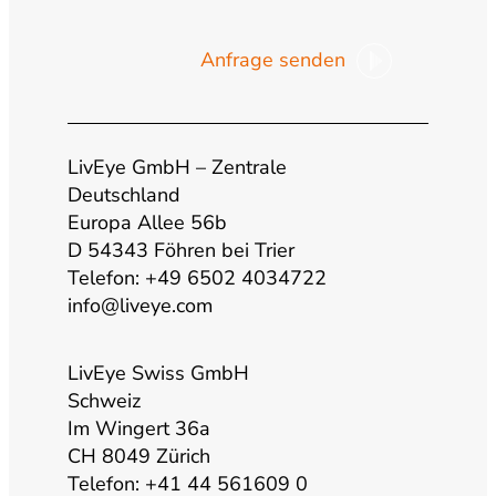
o
n
a
i
Anfrage senden
u
s
c
n
t
t
e
k
LivEye GmbH – Zentrale
u
a
b
e
Deutschland
Europa Allee 56b
b
g
o
d
D 54343 Föhren bei Trier
Telefon: +49 6502 4034722
info@liveye.com
e
r
o
i
a
k
n
LivEye Swiss GmbH
Schweiz
Im Wingert 36a
m
CH 8049 Zürich
Telefon: +41 44 561609 0