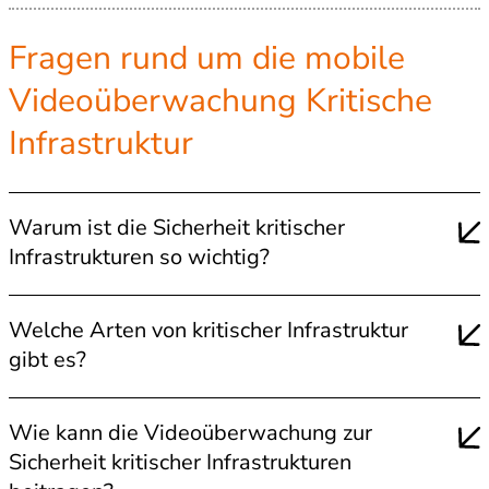
Fragen rund um die mobile
Videoüberwachung Kritische
Infrastruktur
Warum ist die Sicherheit kritischer
Infrastrukturen so wichtig?
Kritische Infrastrukturen sind entscheidend für das
Welche Arten von kritischer Infrastruktur
Funktionieren der Gesellschaft und der Wirtschaft.
gibt es?
Ihr Ausfall oder ihre Beeinträchtigung kann
schwerwiegende Folgen für die Bevölkerung und die
Kritische Infrastrukturen umfassen
eine Vielzahl von
Volkswirtschaft haben. Daher ist es von größter
Wie kann die Videoüberwachung zur
Einrichtungen
, darunter Kraftwerke, Wasser- und
Bedeutung, sie vor möglichen Bedrohungen zu
Sicherheit kritischer Infrastrukturen
Abwasserversorgung, Telekommunikationsnetze,
schützen.
Lebensmittelversorgung,
Verkehrsknotenpunkte
,