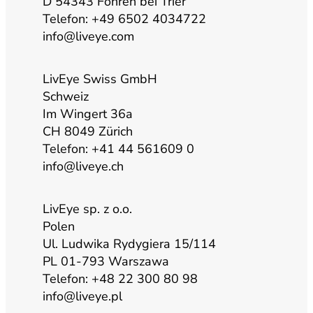
b
g
o
d
D 54343 Föhren bei Trier
Telefon: +49 6502 4034722
info@liveye.com
e
r
o
i
a
k
n
LivEye Swiss GmbH
Schweiz
Im Wingert 36a
m
CH 8049 Zürich
Telefon: +41 44 561609 0
info@liveye.ch
LivEye sp. z o.o.
Polen
Ul. Ludwika Rydygiera 15/114
PL 01-793 Warszawa
Telefon: +48 22 300 80 98
info@liveye.pl