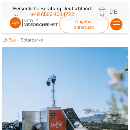
Zum
Persönliche Beratung
Deutschland:
DE
+49 6502 4034722
Inhalt
Angebot
springen
anfordern
LivEye
–
Solarparks