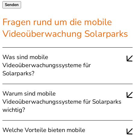
Fragen rund um die mobile
Videoüberwachung Solarparks
Was sind mobile
Videoüberwachungssysteme für
Solarparks?
Mobile Videoüberwachungssysteme für Solarparks
Warum sind mobile
sind hochentwickelte Sicherheitslösungen, die
Videoüberwachungssysteme für Solarparks
entwickelt wurden, um Solaranlagen vor Diebstahl,
Vandalismus und anderen Sicherheitsrisiken zu
wichtig?
schützen. Diese Systeme bestehen aus
Diese Systeme nutzen Überwachungskameras, die
Überwachungskameras, Sensoren und
Welche Vorteile bieten mobile
an strategischen Standorten in einem Solarpark
Alarmfunktionen, die es ermöglichen, Solarparks in