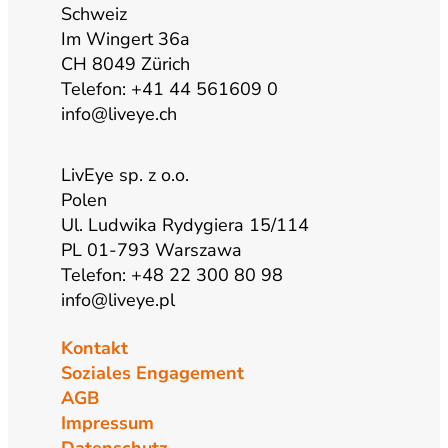
Schweiz
Im Wingert 36a
m
CH 8049 Zürich
Telefon: +41 44 561609 0
info@liveye.ch
LivEye sp. z o.o.
Polen
Ul. Ludwika Rydygiera 15/114
PL 01-793 Warszawa
Telefon: +48 22 300 80 98
info@liveye.pl
Kontakt
Soziales Engagement
AGB
Impressum
Datenschutz