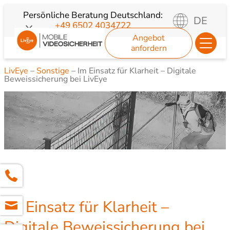
Zum
Persönliche Beratung
Deutschland:
DE
+49 6502 4034722
Inhalt
Angebot
springen
anfordern
LivEye
–
Sonstige
–
Im Einsatz für Klarheit – Digitale
Beweissicherung bei LivEye
Im Einsatz für Klarheit –
Digitale Beweissicherung bei