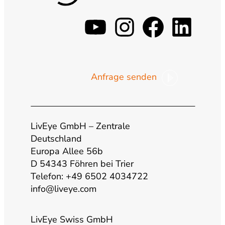
y
i
f
l
o
n
a
i
Anfrage senden
u
s
c
n
t
t
e
k
LivEye GmbH – Zentrale
u
a
b
e
Deutschland
Europa Allee 56b
b
g
o
d
D 54343 Föhren bei Trier
Telefon: +49 6502 4034722
info@liveye.com
e
r
o
i
a
k
n
LivEye Swiss GmbH