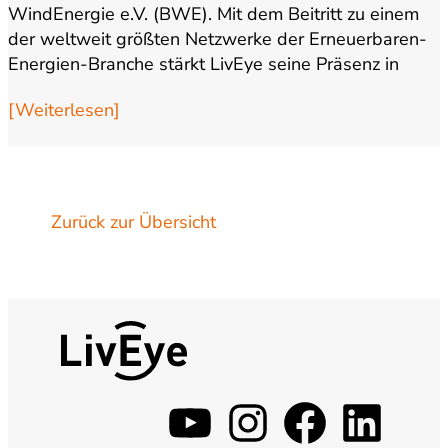
WindEnergie e.V. (BWE). Mit dem Beitritt zu einem
der weltweit größten Netzwerke der Erneuerbaren-
Energien-Branche stärkt LivEye seine Präsenz in
einem Markt,…
[Weiterlesen]
Zurück zur Übersicht
y
i
f
l