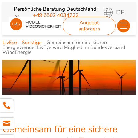
Zum
Persönliche Beratung
Deutschland:
DE
+49 6502 4034722
Inhalt
Angebot
springen
anfordern
LivEye
–
Sonstige
–
Gemeinsam für eine sichere
Energiewende: LivEye wird Mitglied im Bundesverband
WindEnergie
Gemeinsam für eine sichere