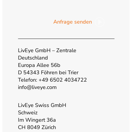
o
n
a
i
Anfrage senden
u
s
c
n
t
t
e
k
LivEye GmbH – Zentrale
u
a
b
e
Deutschland
Europa Allee 56b
b
g
o
d
D 54343 Föhren bei Trier
Telefon: +49 6502 4034722
info@liveye.com
e
r
o
i
a
k
n
LivEye Swiss GmbH
Schweiz
Im Wingert 36a
m
CH 8049 Zürich