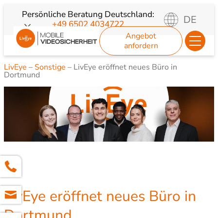
Zum
Persönliche Beratung
Deutschland:
DE
+49 6502 4034722
Inhalt
Angebot
springen
anfordern
LivEye
–
Sonstige
–
LivEye eröffnet neues Büro in
Dortmund
LivEye eröffnet neues Büro in
Dortmund