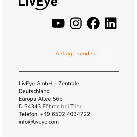
y
i
f
l
o
n
a
i
Anfrage senden
u
s
c
n
t
t
e
k
LivEye GmbH – Zentrale
u
a
b
e
Deutschland
Europa Allee 56b
b
g
o
d
D 54343 Föhren bei Trier
Telefon: +49 6502 4034722
info@liveye.com
e
r
o
i