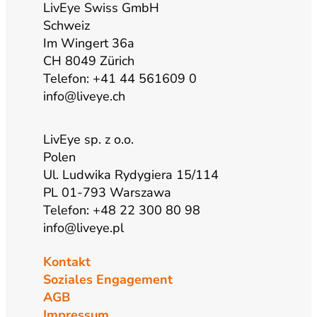
a
k
n
LivEye Swiss GmbH
Schweiz
Im Wingert 36a
m
CH 8049 Zürich
Telefon: +41 44 561609 0
info@liveye.ch
LivEye sp. z o.o.
Polen
Ul. Ludwika Rydygiera 15/114
PL 01-793 Warszawa
Telefon: +48 22 300 80 98
info@liveye.pl
Kontakt
Soziales Engagement
AGB
Impressum