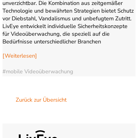
unverzichtbar. Die Kombination aus zeitgemäßer
Technologie und bewährten Strategien bietet Schutz
vor Diebstahl, Vandalismus und unbefugtem Zutritt.
LivEye entwickelt individuelle Sicherheitskonzepte
für Videoüberwachung, die speziell auf die
Bedürfnisse unterschiedlicher Branchen
zugeschnitten sind. Dank einer eigenen
[Weiterlesen]
Produktionsstätte in Badem ist das Unternehmen in
der Lage,…
#mobile Videoüberwachung
Zurück zur Übersicht