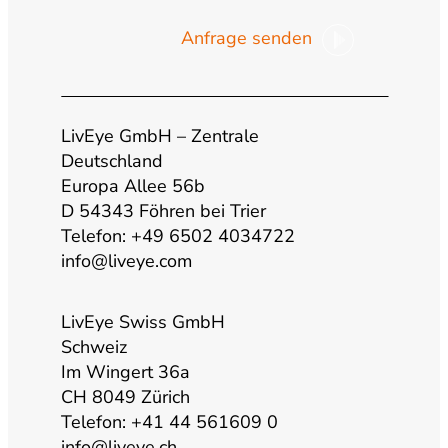
Anfrage senden
u
s
c
n
t
t
e
k
LivEye GmbH – Zentrale
u
a
b
e
Deutschland
Europa Allee 56b
b
g
o
d
D 54343 Föhren bei Trier
Telefon: +49 6502 4034722
info@liveye.com
e
r
o
i
a
k
n
LivEye Swiss GmbH
Schweiz
Im Wingert 36a
m
CH 8049 Zürich
Telefon: +41 44 561609 0
info@liveye.ch