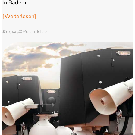
In Badem…
[Weiterlesen]
#news
#Produktion