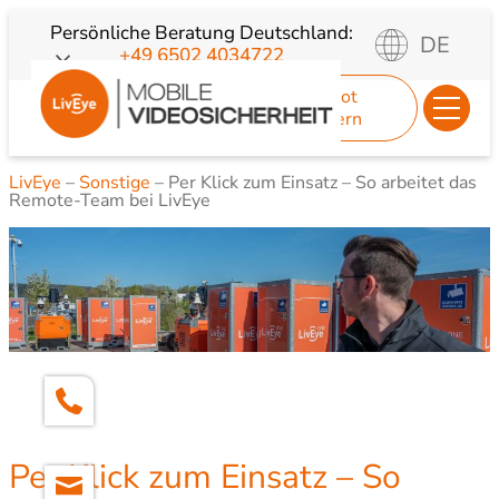
Zum
Persönliche Beratung
Deutschland:
DE
+49 6502 4034722
Inhalt
springen
Angebot
anfordern
LivEye
–
Sonstige
–
Per Klick zum Einsatz – So arbeitet das
Remote-Team bei LivEye
Per Klick zum Einsatz – So