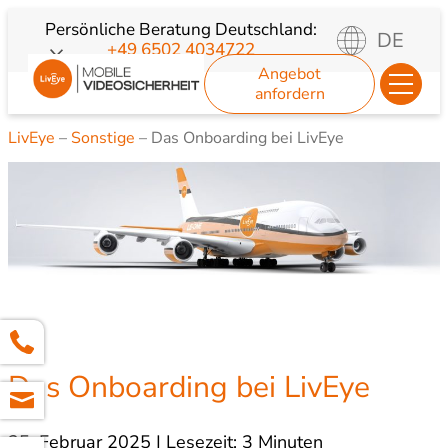
Zum
Persönliche Beratung
Deutschland:
DE
+49 6502 4034722
Inhalt
Angebot
springen
anfordern
LivEye
–
Sonstige
–
Das Onboarding bei LivEye
Das Onboarding bei LivEye
25. Februar 2025 | Lesezeit: 3 Minuten