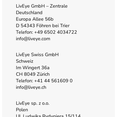
LivEye GmbH – Zentrale
u
a
b
e
Deutschland
Europa Allee 56b
b
g
o
d
D 54343 Föhren bei Trier
Telefon: +49 6502 4034722
info@liveye.com
e
r
o
i
a
k
n
LivEye Swiss GmbH
Schweiz
Im Wingert 36a
m
CH 8049 Zürich
Telefon: +41 44 561609 0
info@liveye.ch
LivEye sp. z o.o.
Polen
Ul. Ludwika Rydygiera 15/114