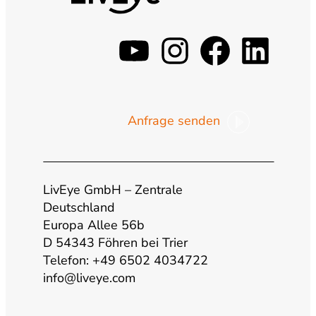
y
i
f
l
o
n
a
i
Anfrage senden
u
s
c
n
t
t
e
k
LivEye GmbH – Zentrale
u
a
b
e
Deutschland
Europa Allee 56b
b
g
o
d
D 54343 Föhren bei Trier
Telefon: +49 6502 4034722
info@liveye.com
e
r
o
i