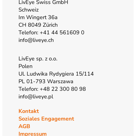
a
k
n
LivEye Swiss GmbH
Schweiz
Im Wingert 36a
m
CH 8049 Zürich
Telefon: +41 44 561609 0
info@liveye.ch
LivEye sp. z o.o.
Polen
Ul. Ludwika Rydygiera 15/114
PL 01-793 Warszawa
Telefon: +48 22 300 80 98
info@liveye.pl
Kontakt
Soziales Engagement
AGB
Impressum