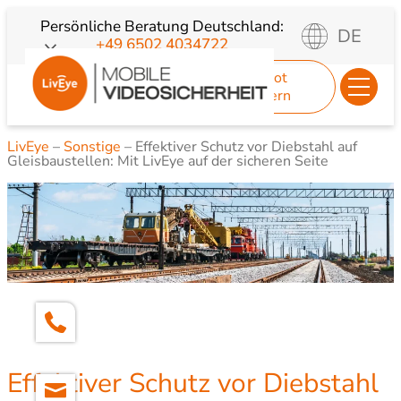
Zum
Persönliche Beratung
Deutschland:
DE
+49 6502 4034722
Inhalt
springen
Angebot
anfordern
LivEye
–
Sonstige
–
Effektiver Schutz vor Diebstahl auf
Gleisbaustellen: Mit LivEye auf der sicheren Seite
Effektiver Schutz vor Diebstahl