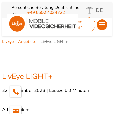
Zum
Persönliche Beratung
Deutschland:
DE
+49 6502 4034722
Inhalt
springen
Angebot
anfordern
LivEye
–
Angebote
–
LivEye LIGHT+
LivEye LIGHT+
22. September 2023 | Lesezeit: 0 Minuten
Artikel teilen: