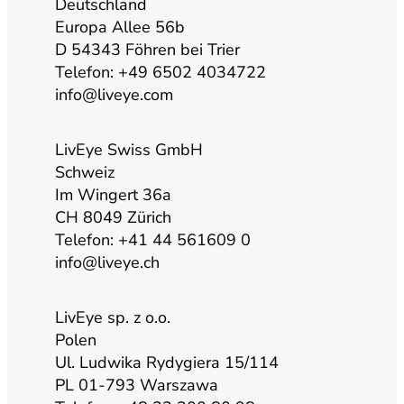
u
a
b
e
Deutschland
Europa Allee 56b
b
g
o
d
D 54343 Föhren bei Trier
Telefon: +49 6502 4034722
info@liveye.com
e
r
o
i
a
k
n
LivEye Swiss GmbH
Schweiz
Im Wingert 36a
m
CH 8049 Zürich
Telefon: +41 44 561609 0
info@liveye.ch
LivEye sp. z o.o.
Polen
Ul. Ludwika Rydygiera 15/114
PL 01-793 Warszawa