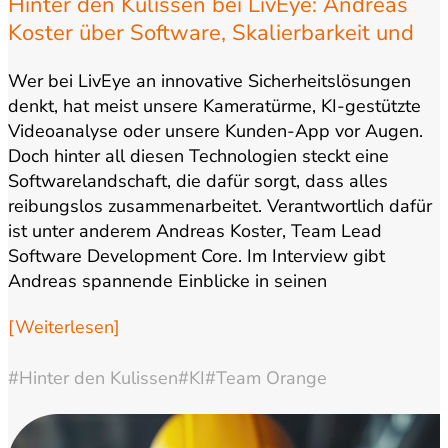
Hinter den Kulissen bei LivEye: Andreas
Koster über Software, Skalierbarkeit und
Wachstum
Wer bei LivEye an innovative Sicherheitslösungen
denkt, hat meist unsere Kameratürme, KI-gestützte
Videoanalyse oder unsere Kunden-App vor Augen.
Doch hinter all diesen Technologien steckt eine
Softwarelandschaft, die dafür sorgt, dass alles
reibungslos zusammenarbeitet. Verantwortlich dafür
ist unter anderem Andreas Koster, Team Lead
Software Development Core. Im Interview gibt
Andreas spannende Einblicke in seinen
Arbeitsalltag, die…
[Weiterlesen]
#Hinter den Kulissen
#KI
#Team Orange