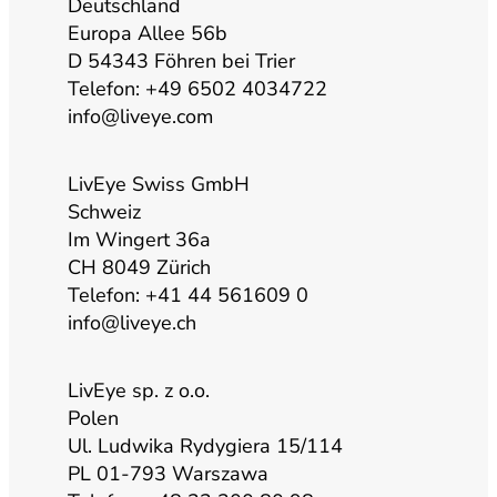
u
a
b
e
Deutschland
Europa Allee 56b
b
g
o
d
D 54343 Föhren bei Trier
Telefon: +49 6502 4034722
info@liveye.com
e
r
o
i
a
k
n
LivEye Swiss GmbH
Schweiz
Im Wingert 36a
m
CH 8049 Zürich
Telefon: +41 44 561609 0
info@liveye.ch
LivEye sp. z o.o.
Polen
Ul. Ludwika Rydygiera 15/114
PL 01-793 Warszawa