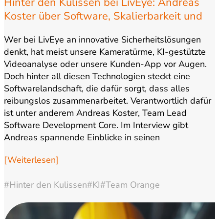
Hinter den Kulissen bei LivEye: Andreas
Koster über Software, Skalierbarkeit und
Wachstum
Wer bei LivEye an innovative Sicherheitslösungen
denkt, hat meist unsere Kameratürme, KI-gestützte
Videoanalyse oder unsere Kunden-App vor Augen.
Doch hinter all diesen Technologien steckt eine
Softwarelandschaft, die dafür sorgt, dass alles
reibungslos zusammenarbeitet. Verantwortlich dafür
ist unter anderem Andreas Koster, Team Lead
Software Development Core. Im Interview gibt
Andreas spannende Einblicke in seinen
Arbeitsalltag, die…
[Weiterlesen]
#Hinter den Kulissen
#KI
#Team Orange