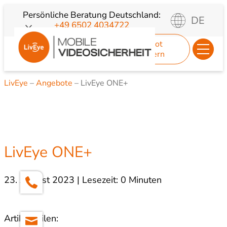
Zum
Persönliche Beratung
Deutschland:
DE
+49 6502 4034722
Inhalt
springen
Angebot
anfordern
LivEye
–
Angebote
–
LivEye ONE+
LivEye ONE+
23. August 2023 | Lesezeit: 0 Minuten
Artikel teilen: