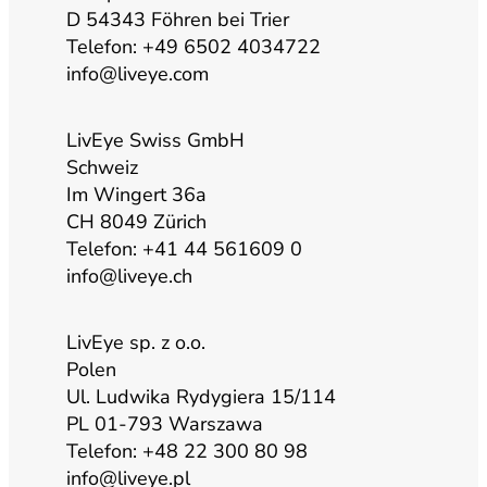
b
g
o
d
D 54343 Föhren bei Trier
Telefon: +49 6502 4034722
info@liveye.com
e
r
o
i
a
k
n
LivEye Swiss GmbH
Schweiz
Im Wingert 36a
m
CH 8049 Zürich
Telefon: +41 44 561609 0
info@liveye.ch
LivEye sp. z o.o.
Polen
Ul. Ludwika Rydygiera 15/114
PL 01-793 Warszawa
Telefon: +48 22 300 80 98
info@liveye.pl