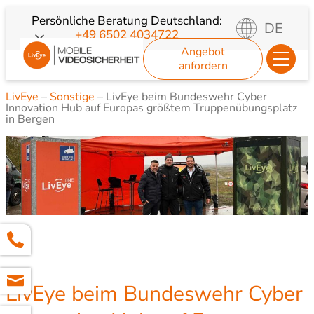
Zum
Persönliche Beratung
Deutschland:
DE
+49 6502 4034722
Inhalt
Angebot
springen
anfordern
LivEye
–
Sonstige
–
LivEye beim Bundeswehr Cyber
Innovation Hub auf Europas größtem Truppenübungsplatz
in Bergen
LivEye beim Bundeswehr Cyber