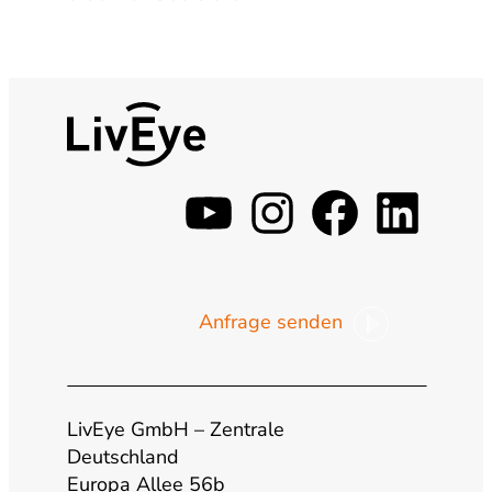
y
i
f
l
o
n
a
i
Anfrage senden
u
s
c
n
t
t
e
k
LivEye GmbH – Zentrale
u
a
b
e
Deutschland
Europa Allee 56b