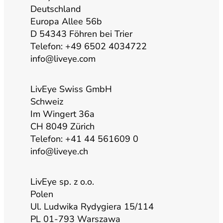
u
a
b
e
Deutschland
Europa Allee 56b
b
g
o
d
D 54343 Föhren bei Trier
Telefon: +49 6502 4034722
info@liveye.com
e
r
o
i
a
k
n
LivEye Swiss GmbH
Schweiz
Im Wingert 36a
m
CH 8049 Zürich
Telefon: +41 44 561609 0
info@liveye.ch
LivEye sp. z o.o.
Polen
Ul. Ludwika Rydygiera 15/114
PL 01-793 Warszawa