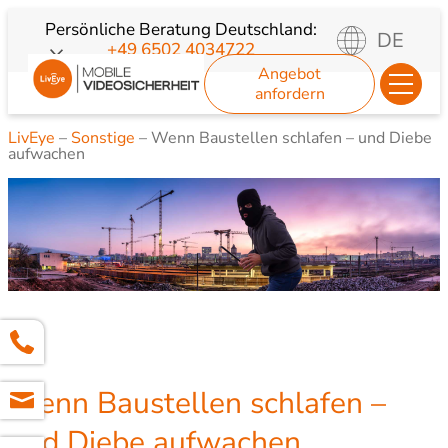
Zum
Persönliche Beratung
Deutschland:
DE
+49 6502 4034722
Inhalt
Angebot
springen
anfordern
LivEye
–
Sonstige
–
Wenn Baustellen schlafen – und Diebe
aufwachen
Wenn Baustellen schlafen –
und Diebe aufwachen