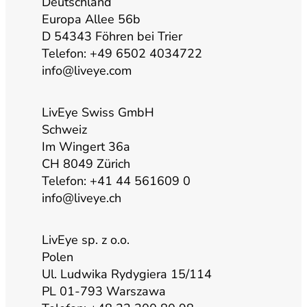
u
a
b
e
Deutschland
Europa Allee 56b
b
g
o
d
D 54343 Föhren bei Trier
Telefon: +49 6502 4034722
info@liveye.com
e
r
o
i
a
k
n
LivEye Swiss GmbH
Schweiz
Im Wingert 36a
m
CH 8049 Zürich
Telefon: +41 44 561609 0
info@liveye.ch
LivEye sp. z o.o.
Polen
Ul. Ludwika Rydygiera 15/114
PL 01-793 Warszawa