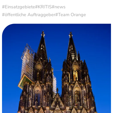
#Einsatzgebiete
#KRITIS
#news
#öffentliche Auftraggeber
#Team Orange