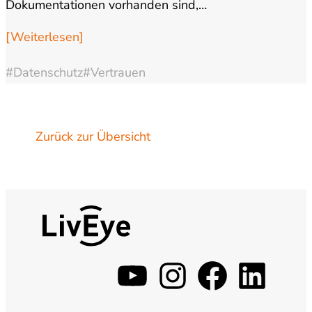
Dokumentationen vorhanden sind,…
[Weiterlesen]
#Datenschutz
#Vertrauen
Zurück zur Übersicht
y
i
f
l