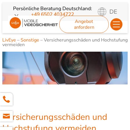
Zum
Persönliche Beratung
Deutschland:
DE
+49 6502 4034722
Inhalt
Angebot
springen
anfordern
LivEye
–
Sonstige
–
Versicherungsschäden und Hochstufung
vermeiden
Versicherungsschäden und
Hochstufung vermeiden