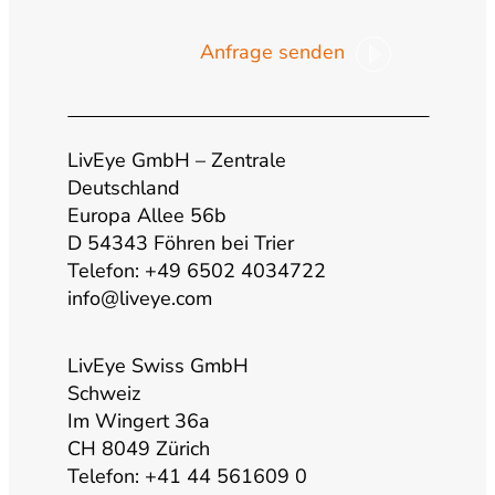
o
n
a
i
Anfrage senden
u
s
c
n
t
t
e
k
LivEye GmbH – Zentrale
u
a
b
e
Deutschland
Europa Allee 56b
b
g
o
d
D 54343 Föhren bei Trier
Telefon: +49 6502 4034722
info@liveye.com
e
r
o
i
a
k
n
LivEye Swiss GmbH
Schweiz
Im Wingert 36a
m
CH 8049 Zürich
Telefon: +41 44 561609 0