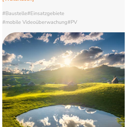
#Baustelle
#Einsatzgebiete
#mobile Videoüberwachung
#PV