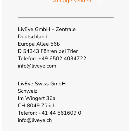
Anfrage senden
u
s
c
n
t
t
e
k
LivEye GmbH – Zentrale
u
a
b
e
Deutschland
Europa Allee 56b
b
g
o
d
D 54343 Föhren bei Trier
Telefon: +49 6502 4034722
info@liveye.com
e
r
o
i
a
k
n
LivEye Swiss GmbH
Schweiz
Im Wingert 36a
m
CH 8049 Zürich
Telefon: +41 44 561609 0
info@liveye.ch