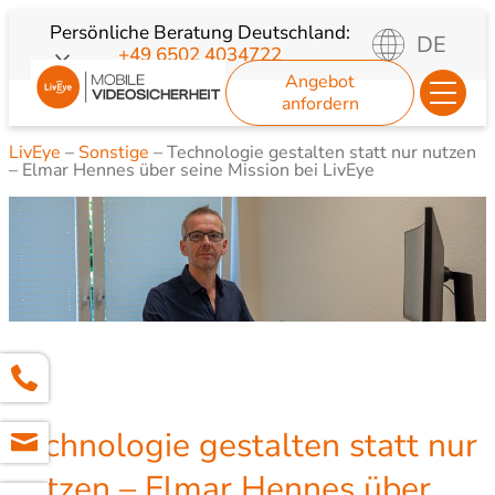
Zum
Persönliche Beratung
Deutschland:
DE
+49 6502 4034722
Inhalt
Angebot
springen
anfordern
LivEye
–
Sonstige
–
Technologie gestalten statt nur nutzen
– Elmar Hennes über seine Mission bei LivEye
Technologie gestalten statt nur
nutzen – Elmar Hennes über