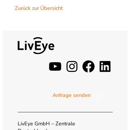
Zurück zur Übersicht
y
i
f
l
o
n
a
i
Anfrage senden
u
s
c
n
t
t
e
k
LivEye GmbH – Zentrale