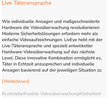
Live-Täteransprache
Wie individuelle Ansagen und maßgeschneiderte
Hardware die Videoüberwachung revolutionieren
Moderne Sicherheitslösungen erfordern mehr als
einfache Videoaufzeichnungen. LivEye hebt mit der
Live-Täteransprache und speziell entwickelter
Hardware-Videoüberwachung auf das nächste
Level. Diese innovative Kombination ermöglicht es,
Täter in Echtzeit anzusprechen und individuelle
Ansagen basierend auf der jeweiligen Situation zu
machen. Ein zentraler Baustein unserer Lösung ist
[Weiterlesen]
die…
#Leitstelle
#mobile Videoüberwachung
#Sicherheit