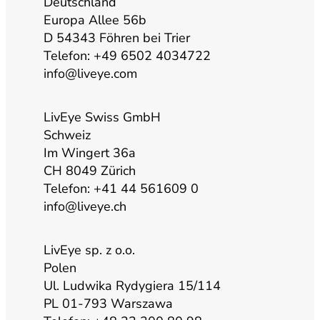
u
a
b
e
Deutschland
Europa Allee 56b
b
g
o
d
D 54343 Föhren bei Trier
Telefon: +49 6502 4034722
info@liveye.com
e
r
o
i
a
k
n
LivEye Swiss GmbH
Schweiz
Im Wingert 36a
m
CH 8049 Zürich
Telefon: +41 44 561609 0
info@liveye.ch
LivEye sp. z o.o.
Polen
Ul. Ludwika Rydygiera 15/114
PL 01-793 Warszawa