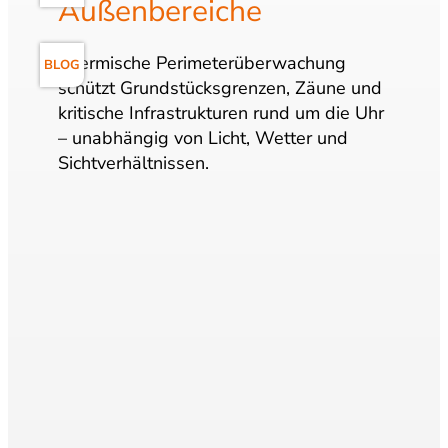
Außenbereiche
Thermische
Perimeterüberwachung
BLOG
schützt
Grundstücksgrenzen,
Zäune
und
kritische
Infrastrukturen
rund
um
die
Uhr
–
unabhängig
von
Licht,
Wetter
und
Sichtverhältnissen.