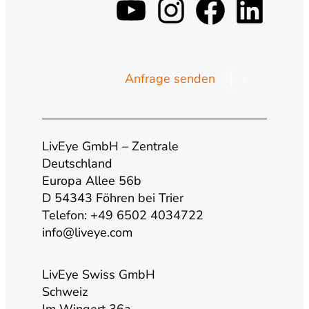
y
i
f
l
o
n
a
i
Anfrage senden
u
s
c
n
t
t
e
k
LivEye GmbH – Zentrale
u
a
b
e
Deutschland
Europa Allee 56b
b
g
o
d
D 54343 Föhren bei Trier
Telefon: +49 6502 4034722
info@liveye.com
e
r
o
i
a
k
n
LivEye Swiss GmbH
Schweiz
Im Wingert 36a