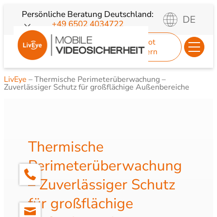
Zum
Persönliche Beratung
Deutschland:
DE
+49 6502 4034722
Inhalt
springen
Angebot
anfordern
LivEye
–
Thermische Perimeterüberwachung –
Zuverlässiger Schutz für großflächige Außenbereiche
Thermische
Perimeterüberwachung
– Zuverlässiger Schutz
für großflächige