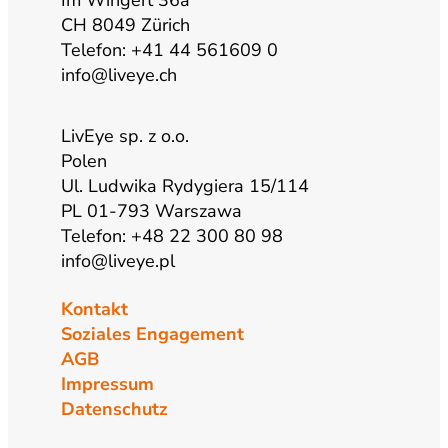
m
CH 8049 Zürich
Telefon: +41 44 561609 0
info@liveye.ch
LivEye sp. z o.o.
Polen
Ul. Ludwika Rydygiera 15/114
PL 01-793 Warszawa
Telefon: +48 22 300 80 98
info@liveye.pl
Kontakt
Soziales Engagement
AGB
Impressum
Datenschutz