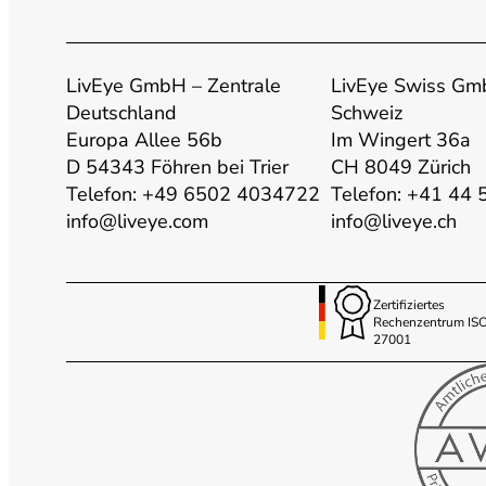
Eigentum und trägt zur Aufklärung von Vorfällen bei.
4. Optimierung der Sicherheit von Mitarbeitern: Video
LivEye GmbH – Zentrale
LivEye Swiss G
Lagerflächen überwacht werden, fühlen sich Mitarbeite
Deutschland
Schweiz
produktivität steigern.
Europa Allee 56b
Im Wingert 36a
D 54343 Föhren bei Trier
CH 8049 Zürich
5. Effiziente Ressourcennutzung: Videoüberwachungssy
Telefon: +49 6502 4034722
Telefon: +41 44
vor Ort zu haben, können Kameras strategisch positi
info@liveye.com
info@liveye.ch
umfassenden Schutz.
6. Datenschutzkonformität: Bei der Einrichtung von Vi
Zertifiziertes
Datenschutzbestimmungen entsprechen. Dies kann durch
Rechenzentrum IS
27001
gesetzlichen Vorgaben erreicht werden.
Die Videoüberwachung von Lagerflächen ist nicht nur e
zur Sicherung von Vermögenswerten und zur Gewährle
investieren, um die Sicherheit ihrer Lagerflächen zu op