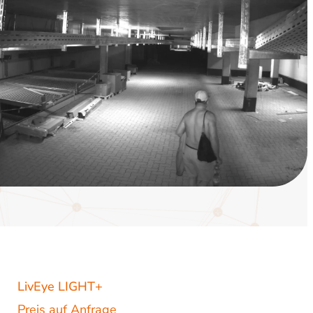
LivEye LIGHT+
Preis auf Anfrage