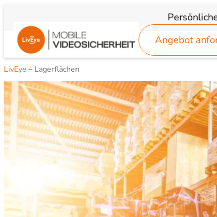
Zum
Persönlich
Inhalt
Angebot anfo
springen
LivEye
–
Lagerflächen