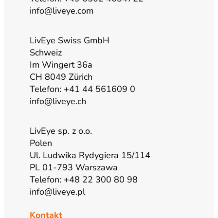
info@liveye.com
e
r
o
i
a
k
n
LivEye Swiss GmbH
Schweiz
Im Wingert 36a
m
CH 8049 Zürich
Telefon: +41 44 561609 0
info@liveye.ch
LivEye sp. z o.o.
Polen
Ul. Ludwika Rydygiera 15/114
PL 01-793 Warszawa
Telefon: +48 22 300 80 98
info@liveye.pl
Kontakt