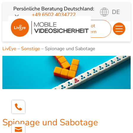
Zum
Persönliche Beratung
Deutschland:
DE
+49 6502 4034722
Inhalt
springen
Angebot
anfordern
LivEye
–
Sonstige
–
Spionage und Sabotage
Spionage und Sabotage