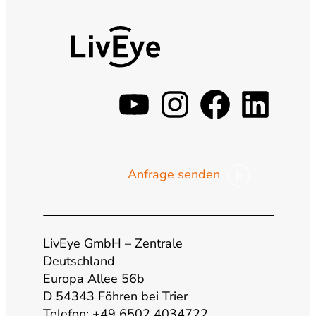
y
i
f
l
o
n
a
i
Anfrage senden
u
s
c
n
t
t
e
k
LivEye GmbH – Zentrale
u
a
b
e
Deutschland
Europa Allee 56b
b
g
o
d
D 54343 Föhren bei Trier
Telefon: +49 6502 4034722