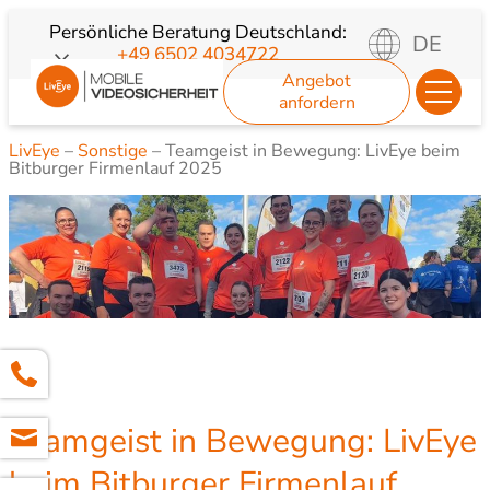
Zum
Persönliche Beratung
Deutschland:
DE
+49 6502 4034722
Inhalt
Angebot
springen
anfordern
LivEye
–
Sonstige
–
Teamgeist in Bewegung: LivEye beim
Bitburger Firmenlauf 2025
Teamgeist in Bewegung: LivEye
beim Bitburger Firmenlauf