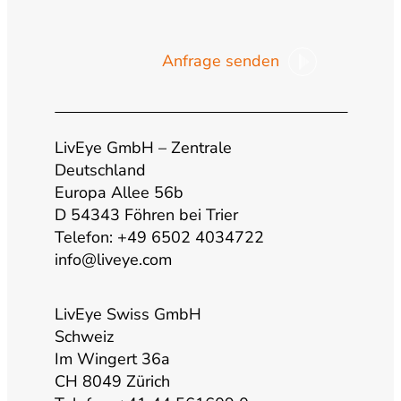
o
n
a
i
Anfrage senden
u
s
c
n
t
t
e
k
LivEye GmbH – Zentrale
u
a
b
e
Deutschland
Europa Allee 56b
b
g
o
d
D 54343 Föhren bei Trier
Telefon: +49 6502 4034722
info@liveye.com
e
r
o
i
a
k
n
LivEye Swiss GmbH
Schweiz
Im Wingert 36a
m
CH 8049 Zürich