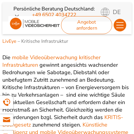
Zum
Persönliche Beratung
Deutschland:
DE
+49 6502 4034722
Inhalt
Angebot
springen
anfordern
LivEye
–
Kritische Infrastruktur
Die
mobile Videoüberwachung kritischer
Infrastrukturen
gewinnt angesichts wachsender
Bedrohungen wie Sabotage, Diebstahl oder
unbefugtem Zutritt zunehmend an Bedeutung.
Kritische Infrastrukturen – von Energieversorgern bis
hin zu Verkehrsanlagen – sind eine wichtige Säule
der aktuellen Gesellschaft und erfordern daher ein
Höchstmaß an Sicherheit. Gleichzeitig werden die
Anforderungen bzgl. Sicherheit durch das
KRITIS-
Dachgesetz
zunehmend steigen.
Künstliche
Intelligenz und mobile Videoüberwachungssysteme