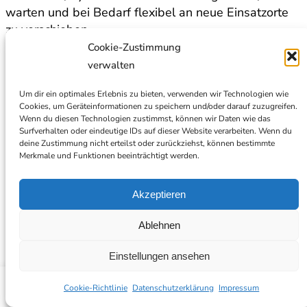
warten und bei Bedarf flexibel an neue Einsatzorte
zu verschieben.
Cookie-Zustimmung
Praxisanwendungen und Fallstudien:
verwalten
Energieinfrastruktur
Um dir ein optimales Erlebnis zu bieten, verwenden wir Technologien wie
Cookies, um Geräteinformationen zu speichern und/oder darauf zuzugreifen.
Der Schutz der Energieinfrastruktur zählt zu den
Wenn du diesen Technologien zustimmst, können wir Daten wie das
Surfverhalten oder eindeutige IDs auf dieser Website verarbeiten. Wenn du
wichtigsten Anwendungsfeldern mobiler
deine Zustimmung nicht erteilst oder zurückziehst, können bestimmte
Videoüberwachung. Für Energieversorger bieten
Merkmale und Funktionen beeinträchtigt werden.
mobile, KI-gestützte Systeme hier eine flexible,
schnell einsetzbare und kosteneffiziente Lösung zum
Akzeptieren
Schutz von Anlagen entlang der gesamten
Energieversorgungskette.
Ablehnen
Energieinfrastruktur: Solarparks,
Einstellungen ansehen
Umspannwerke und Pipelines,
BLOG
Erzeugungsanlagen, dezentrale
Cookie-Richtlinie
Datenschutzerklärung
Impressum