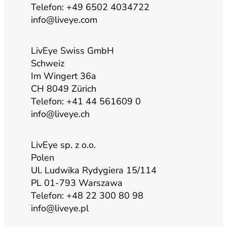
Telefon: +49 6502 4034722
info@liveye.com
e
r
o
i
a
k
n
LivEye Swiss GmbH
Schweiz
Im Wingert 36a
m
CH 8049 Zürich
Telefon: +41 44 561609 0
info@liveye.ch
LivEye sp. z o.o.
Polen
Ul. Ludwika Rydygiera 15/114
PL 01-793 Warszawa
Telefon: +48 22 300 80 98
info@liveye.pl