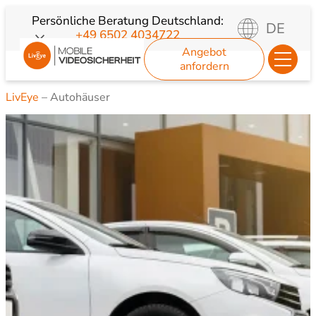
Zum
Persönliche Beratung
Deutschland:
DE
+49 6502 4034722
Inhalt
Angebot
springen
anfordern
LivEye
–
Autohäuser