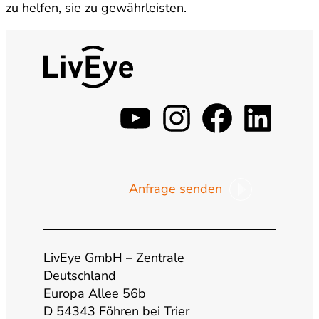
zu helfen, sie zu gewährleisten.
y
i
f
l
o
n
a
i
Anfrage senden
u
s
c
n
t
t
e
k
LivEye GmbH – Zentrale
u
a
b
e
Deutschland
Europa Allee 56b
b
g
o
d
D 54343 Föhren bei Trier