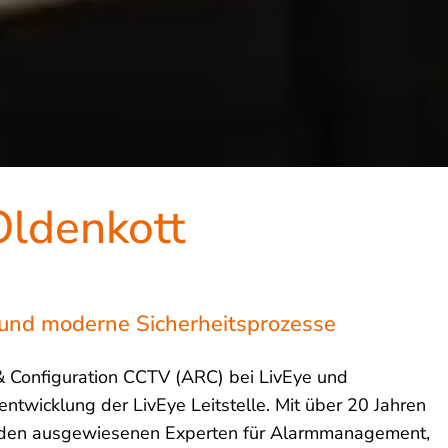
Oldenkott
 und moderne Sicherheitsprozesse
& Configuration CCTV (ARC) bei LivEye und
entwicklung der LivEye Leitstelle. Mit über 20 Jahren
 zu den ausgewiesenen Experten für Alarmmanagement,