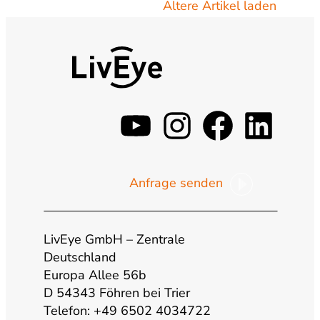
Ältere Artikel laden
y
i
f
l
o
n
a
i
Anfrage senden
u
s
c
n
t
t
e
k
LivEye GmbH – Zentrale
Deutschland
Europa Allee 56b
u
a
b
e
D 54343 Föhren bei Trier
Telefon: +49 6502 4034722