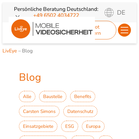
Zum
Persönliche Beratung
Deutschland:
DE
+49 6502 4034722
Inhalt
springen
Angebot
anfordern
LivEye
–
Blog
Blog
Alle
Baustelle
Benefits
Carsten Simons
Datenschutz
Einsatzgebiete
ESG
Europa