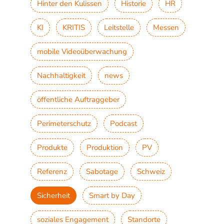
Hinter den Kulissen
Historie
HR
KI
KRITIS
Leitstelle
Messen
mobile Videoüberwachung
Nachhaltigkeit
news
öffentliche Auftraggeber
Perimeterschutz
Podcast
Produkte
Produktion
PV
Referenz
Sabotage
Schweiz
Sicherheit
Smart by Day
soziales Engagement
Standorte