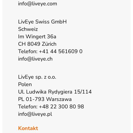
b
g
o
d
info@liveye.com
e
r
o
i
LivEye Swiss GmbH
Schweiz
a
k
n
Im Wingert 36a
CH 8049 Zürich
m
Telefon: +41 44 561609 0
info@liveye.ch
LivEye sp. z o.o.
Polen
Ul. Ludwika Rydygiera 15/114
PL 01-793 Warszawa
Telefon: +48 22 300 80 98
info@liveye.pl
Kontakt