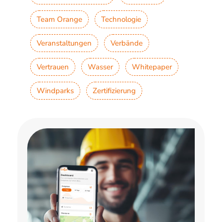
Team Orange
Technologie
Veranstaltungen
Verbände
Vertrauen
Wasser
Whitepaper
Windparks
Zertifizierung