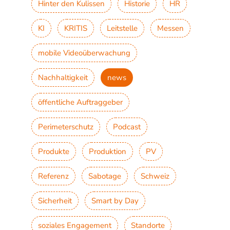
Hinter den Kulissen
Historie
HR
KI
KRITIS
Leitstelle
Messen
mobile Videoüberwachung
Nachhaltigkeit
news
öffentliche Auftraggeber
Perimeterschutz
Podcast
Produkte
Produktion
PV
Referenz
Sabotage
Schweiz
Sicherheit
Smart by Day
soziales Engagement
Standorte