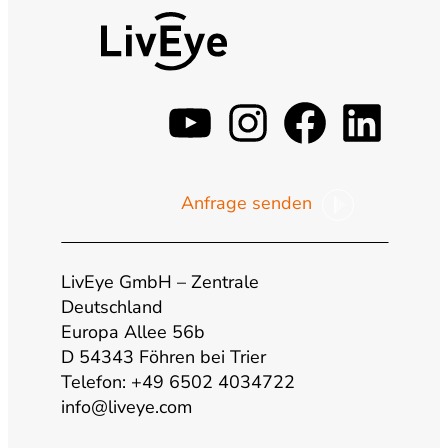
y
i
f
l
o
n
a
i
Anfrage senden
u
s
c
n
t
t
e
k
LivEye GmbH – Zentrale
Deutschland
Europa Allee 56b
u
a
b
e
D 54343 Föhren bei Trier
Telefon: +49 6502 4034722
b
g
o
d
info@liveye.com