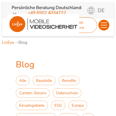
Zum
Persönliche Beratung
Deutschland:
DE
+49 6502 4034722
Inhalt
springen
Angebot
anfordern
LivEye
–
Blog
Blog
Alle
Baustelle
Benefits
Carsten Simons
Datenschutz
Einsatzgebiete
ESG
Europa