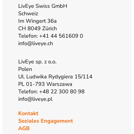
e
r
o
i
LivEye Swiss GmbH
Schweiz
a
k
n
Im Wingert 36a
CH 8049 Zürich
m
Telefon: +41 44 561609 0
info@liveye.ch
LivEye sp. z o.o.
Polen
Ul. Ludwika Rydygiera 15/114
PL 01-793 Warszawa
Telefon: +48 22 300 80 98
info@liveye.pl
Kontakt
Soziales Engagement
AGB