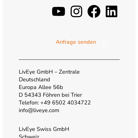
y
i
f
l
o
n
a
i
Anfrage senden
u
s
c
n
t
t
e
k
LivEye GmbH – Zentrale
u
a
b
e
Deutschland
Europa Allee 56b
b
g
o
d
D 54343 Föhren bei Trier
Telefon: +49 6502 4034722
info@liveye.com
e
r
o
i
a
k
n
LivEye Swiss GmbH
Schweiz