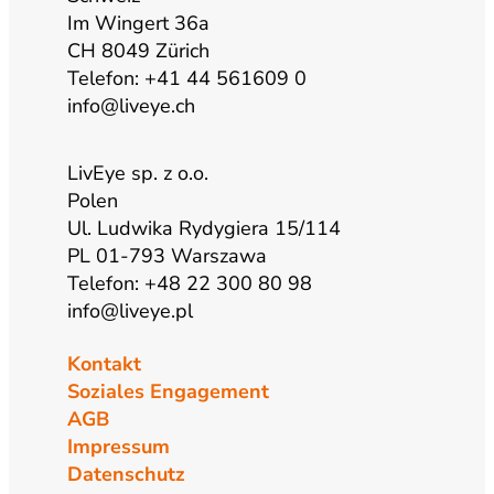
Im Wingert 36a
m
CH 8049 Zürich
Telefon: +41 44 561609 0
info@liveye.ch
LivEye sp. z o.o.
Polen
Ul. Ludwika Rydygiera 15/114
PL 01-793 Warszawa
Telefon: +48 22 300 80 98
info@liveye.pl
Kontakt
Soziales Engagement
AGB
Impressum
Datenschutz