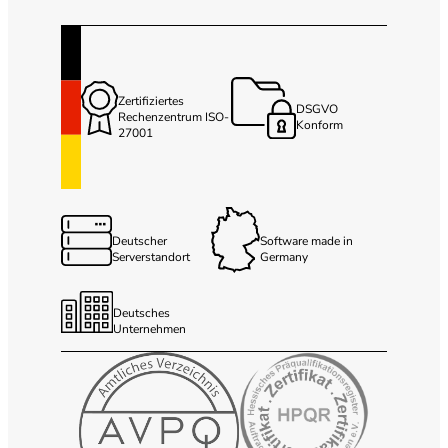
Zertifiziertes
DSGVO
Rechenzentrum ISO-
Konform
27001
Deutscher
Software made in
Serverstandort
Germany
Deutsches
Unternehmen