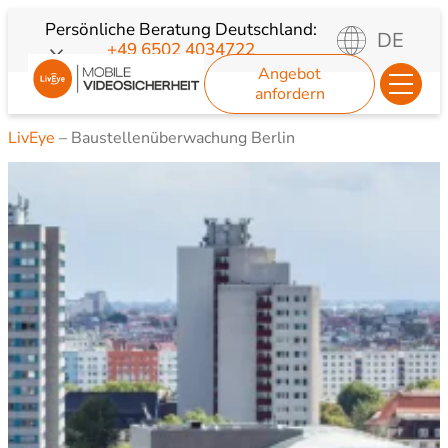
Zum
Persönliche Beratung
Deutschland:
DE
+49 6502 4034722
Inhalt
Angebot
springen
anfordern
LivEye
–
Baustellenüberwachung Berlin