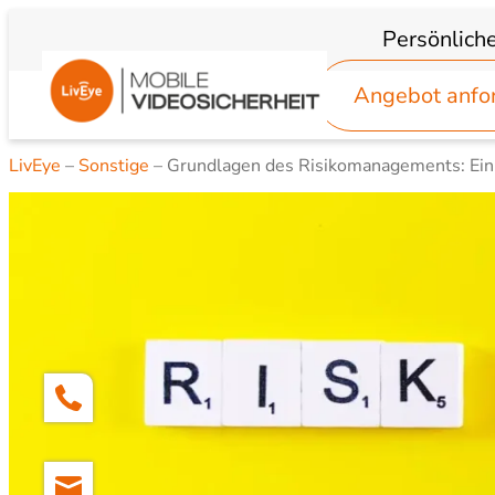
Zum
Persönlich
Inhalt
springen
Angebot anfo
LivEye
–
Sonstige
–
Grundlagen des Risikomanagements: Ein