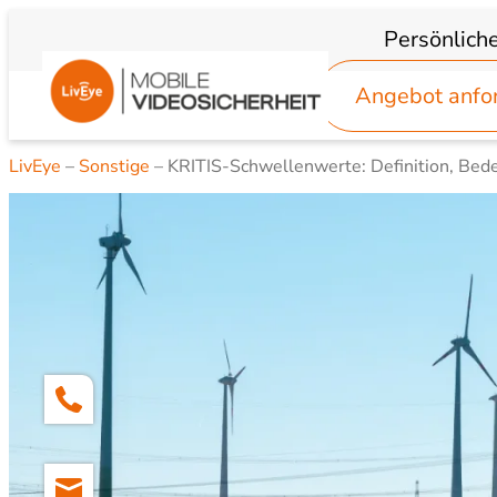
Zum
Persönlich
Inhalt
springen
Angebot anfo
LivEye
–
Sonstige
–
KRITIS-Schwellenwerte: Definition, Bede