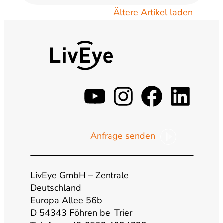
Ältere Artikel laden
y
i
f
l
o
n
a
i
Anfrage senden
u
s
c
n
t
t
e
k
LivEye GmbH – Zentrale
Deutschland
Europa Allee 56b
u
a
b
e
D 54343 Föhren bei Trier