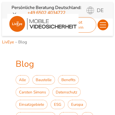
Zum
Persönliche Beratung
Deutschland:
DE
+49 6502 4034722
Inhalt
springen
Angebot
anfordern
LivEye
–
Blog
Blog
Alle
Baustelle
Benefits
Carsten Simons
Datenschutz
Einsatzgebiete
ESG
Europa