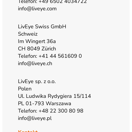
Telefon: +49 6502 4034722
b
g
o
d
info@liveye.com
e
r
o
i
LivEye Swiss GmbH
Schweiz
a
k
n
Im Wingert 36a
CH 8049 Zürich
m
Telefon: +41 44 561609 0
info@liveye.ch
LivEye sp. z o.o.
Polen
Ul. Ludwika Rydygiera 15/114
PL 01-793 Warszawa
Telefon: +48 22 300 80 98
info@liveye.pl