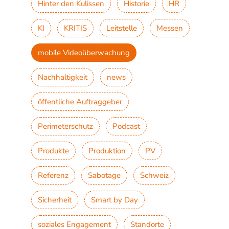
Hinter den Kulissen
Historie
HR
KI
KRITIS
Leitstelle
Messen
mobile Videoüberwachung
Nachhaltigkeit
news
öffentliche Auftraggeber
Perimeterschutz
Podcast
Produkte
Produktion
PV
Referenz
Sabotage
Schweiz
Sicherheit
Smart by Day
soziales Engagement
Standorte