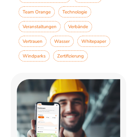
Team Orange
Technologie
Veranstaltungen
Verbände
Vertrauen
Wasser
Whitepaper
Windparks
Zertifizierung