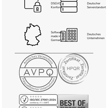
DSGVO
Deutscher
Konform
Serverstandort
Software
Deutsches
made in
Unternehmen
Germany