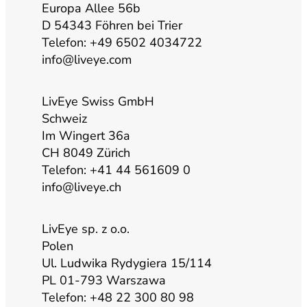
Europa Allee 56b
u
a
b
e
D 54343 Föhren bei Trier
Telefon: +49 6502 4034722
b
g
o
d
info@liveye.com
e
r
o
i
LivEye Swiss GmbH
Schweiz
a
k
n
Im Wingert 36a
CH 8049 Zürich
m
Telefon: +41 44 561609 0
info@liveye.ch
LivEye sp. z o.o.
Polen
Ul. Ludwika Rydygiera 15/114
PL 01-793 Warszawa
Telefon: +48 22 300 80 98