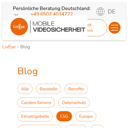
Zum
Persönliche Beratung
Deutschland:
DE
+49 6502 4034722
Inhalt
springen
Angebot
anfordern
LivEye
–
Blog
Blog
Alle
Baustelle
Benefits
Carsten Simons
Datenschutz
Einsatzgebiete
ESG
Europa