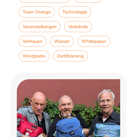
Team Orange
Technologie
Veranstaltungen
Verbände
Vertrauen
Wasser
Whitepaper
Windparks
Zertifizierung