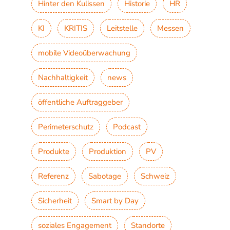
Hinter den Kulissen
Historie
HR
KI
KRITIS
Leitstelle
Messen
mobile Videoüberwachung
Nachhaltigkeit
news
öffentliche Auftraggeber
Perimeterschutz
Podcast
Produkte
Produktion
PV
Referenz
Sabotage
Schweiz
Sicherheit
Smart by Day
soziales Engagement
Standorte