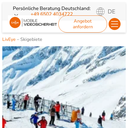
Zum
Persönliche Beratung
Deutschland:
DE
+49 6502 4034722
Inhalt
Angebot
springen
anfordern
LivEye
–
Skigebiete