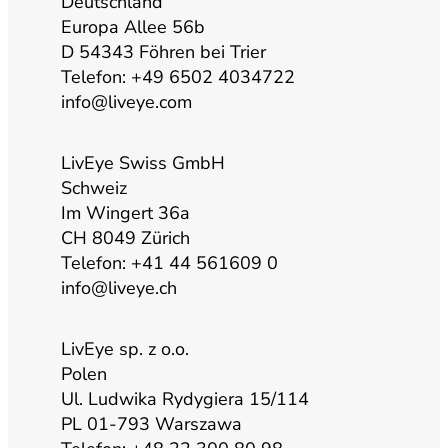
u
a
b
e
Deutschland
Europa Allee 56b
b
g
o
d
D 54343 Föhren bei Trier
Telefon: +49 6502 4034722
info@liveye.com
e
r
o
i
a
k
n
LivEye Swiss GmbH
Schweiz
Im Wingert 36a
m
CH 8049 Zürich
Telefon: +41 44 561609 0
info@liveye.ch
LivEye sp. z o.o.
Polen
Ul. Ludwika Rydygiera 15/114
PL 01-793 Warszawa