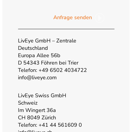
o
n
a
i
Anfrage senden
u
s
c
n
t
t
e
k
LivEye GmbH – Zentrale
Deutschland
Europa Allee 56b
u
a
b
e
D 54343 Föhren bei Trier
Telefon: +49 6502 4034722
b
g
o
d
info@liveye.com
e
r
o
i
LivEye Swiss GmbH
Schweiz
a
k
n
Im Wingert 36a
CH 8049 Zürich
m
Telefon: +41 44 561609 0