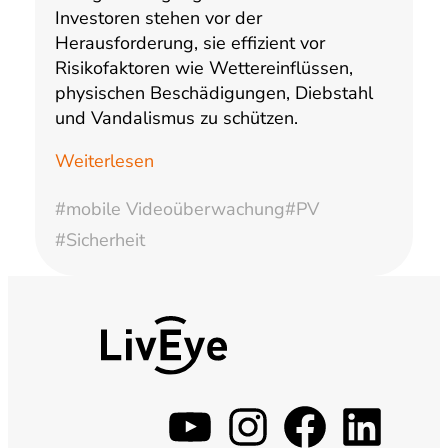
Investoren stehen vor der
Herausforderung, sie effizient vor
Risikofaktoren wie Wettereinflüssen,
physischen Beschädigungen, Diebstahl
und Vandalismus zu schützen.
Weiterlesen
#mobile Videoüberwachung
#PV
#Sicherheit
y
i
f
l