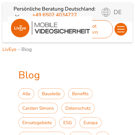
Zum
Persönliche Beratung
Deutschland:
DE
+49 6502 4034722
Inhalt
springen
Angebot
anfordern
LivEye
–
Blog
Blog
Alle
Baustelle
Benefits
Carsten Simons
Datenschutz
Einsatzgebiete
ESG
Europa