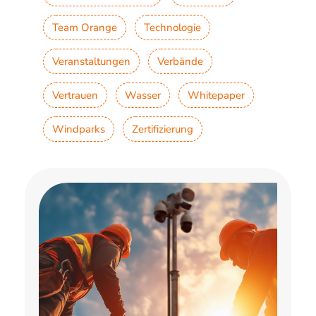
Team Orange
Technologie
Veranstaltungen
Verbände
Vertrauen
Wasser
Whitepaper
Windparks
Zertifizierung