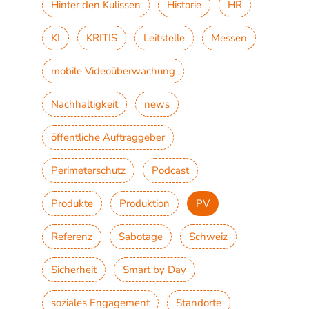
Hinter den Kulissen
Historie
HR
KI
KRITIS
Leitstelle
Messen
mobile Videoüberwachung
Nachhaltigkeit
news
öffentliche Auftraggeber
Perimeterschutz
Podcast
Produkte
Produktion
PV
Referenz
Sabotage
Schweiz
Sicherheit
Smart by Day
soziales Engagement
Standorte