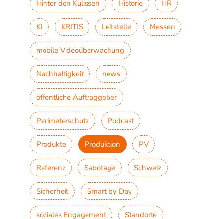
Hinter den Kulissen
Historie
HR
KI
KRITIS
Leitstelle
Messen
mobile Videoüberwachung
Nachhaltigkeit
news
öffentliche Auftraggeber
Perimeterschutz
Podcast
Produkte
Produktion
PV
Referenz
Sabotage
Schweiz
Sicherheit
Smart by Day
soziales Engagement
Standorte