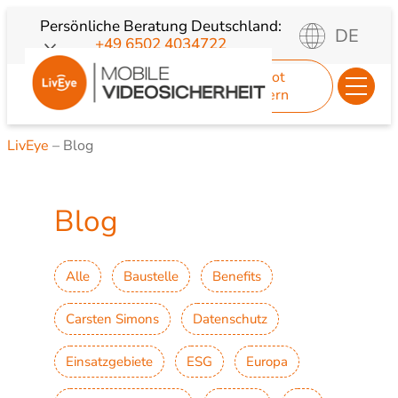
Zum
Persönliche Beratung
Deutschland:
DE
+49 6502 4034722
Inhalt
springen
Angebot
anfordern
LivEye
–
Blog
Blog
Alle
Baustelle
Benefits
Carsten Simons
Datenschutz
Einsatzgebiete
ESG
Europa