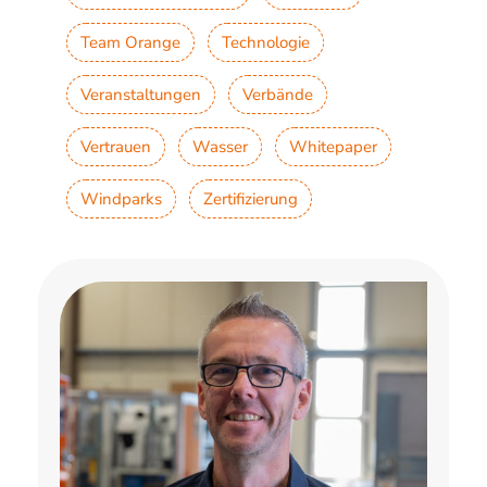
Team Orange
Technologie
Veranstaltungen
Verbände
Vertrauen
Wasser
Whitepaper
Windparks
Zertifizierung