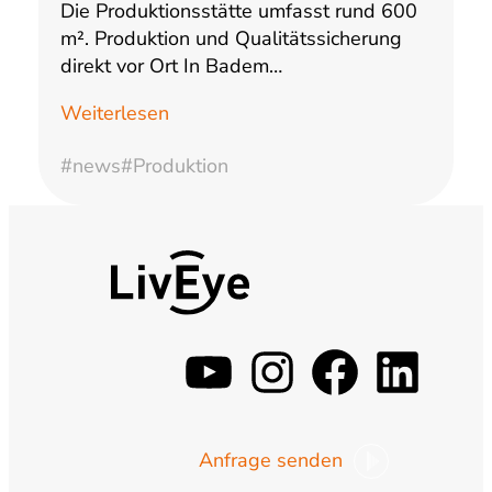
Die Produktionsstätte umfasst rund 600
m². Produktion und Qualitätssicherung
direkt vor Ort In Badem…
Weiterlesen
#news
#Produktion
y
i
f
l
o
n
a
i
Anfrage senden