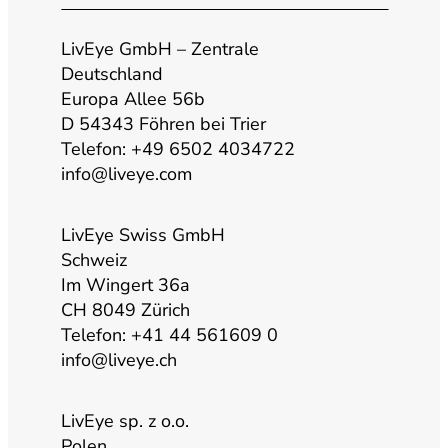
u
s
c
n
t
t
e
k
LivEye GmbH – Zentrale
Deutschland
Europa Allee 56b
u
a
b
e
D 54343 Föhren bei Trier
Telefon: +49 6502 4034722
b
g
o
d
info@liveye.com
e
r
o
i
LivEye Swiss GmbH
Schweiz
a
k
n
Im Wingert 36a
CH 8049 Zürich
m
Telefon: +41 44 561609 0
info@liveye.ch
LivEye sp. z o.o.
Polen