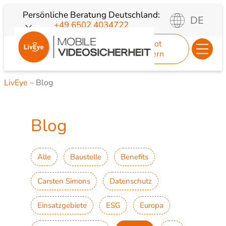
Zum
Persönliche Beratung
Deutschland:
DE
+49 6502 4034722
Inhalt
springen
Angebot
anfordern
LivEye
–
Blog
Blog
Alle
Baustelle
Benefits
Carsten Simons
Datenschutz
Einsatzgebiete
ESG
Europa