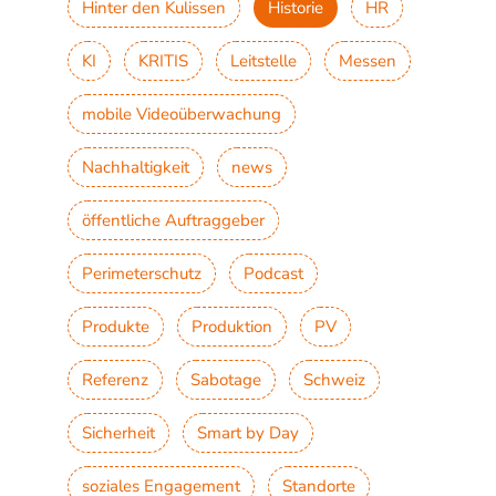
Hinter den Kulissen
Historie
HR
KI
KRITIS
Leitstelle
Messen
mobile Videoüberwachung
Nachhaltigkeit
news
öffentliche Auftraggeber
Perimeterschutz
Podcast
Produkte
Produktion
PV
Referenz
Sabotage
Schweiz
Sicherheit
Smart by Day
soziales Engagement
Standorte