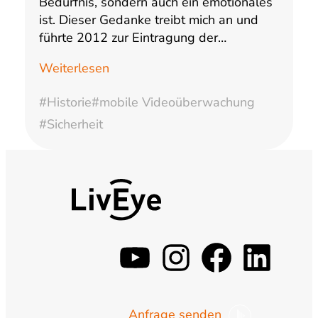
Bedürfnis, sondern auch ein emotionales
ist. Dieser Gedanke treibt mich an und
führte 2012 zur Eintragung der…
Weiterlesen
#Historie
#mobile Videoüberwachung
#Sicherheit
y
i
f
l
o
n
a
i
Anfrage senden