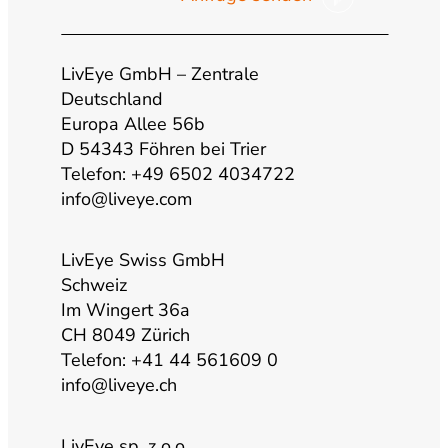
u
s
c
n
t
t
e
k
LivEye GmbH – Zentrale
Deutschland
Europa Allee 56b
u
a
b
e
D 54343 Föhren bei Trier
Telefon: +49 6502 4034722
b
g
o
d
info@liveye.com
e
r
o
i
LivEye Swiss GmbH
Schweiz
a
k
n
Im Wingert 36a
CH 8049 Zürich
m
Telefon: +41 44 561609 0
info@liveye.ch
LivEye sp. z o.o.