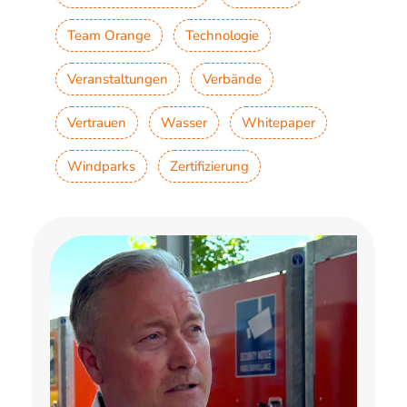
Team Orange
Technologie
Veranstaltungen
Verbände
Vertrauen
Wasser
Whitepaper
Windparks
Zertifizierung