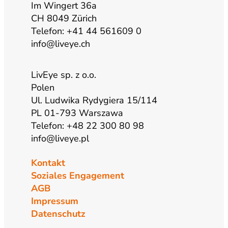
Im Wingert 36a
m
CH 8049 Zürich
Telefon: +41 44 561609 0
info@liveye.ch
LivEye sp. z o.o.
Polen
Ul. Ludwika Rydygiera 15/114
PL 01-793 Warszawa
Telefon: +48 22 300 80 98
info@liveye.pl
Kontakt
Soziales Engagement
AGB
Impressum
Datenschutz