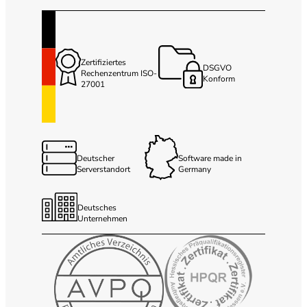
Zertifiziertes
DSGVO
Rechenzentrum ISO-
Konform
27001
Deutscher
Software made in
Serverstandort
Germany
Deutsches
Unternehmen