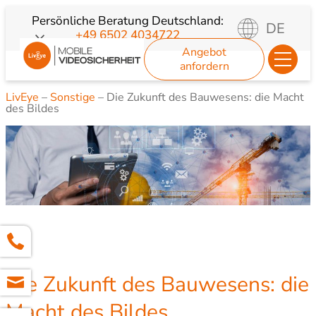
Zum
Persönliche Beratung
Deutschland:
DE
+49 6502 4034722
Inhalt
Angebot
springen
anfordern
LivEye
–
Sonstige
–
Die Zukunft des Bauwesens: die Macht
des Bildes
Die Zukunft des Bauwesens: die
Macht des Bildes