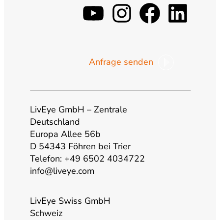
y
i
f
l
o
n
a
i
Anfrage senden
u
s
c
n
t
t
e
k
LivEye GmbH – Zentrale
u
a
b
e
Deutschland
Europa Allee 56b
b
g
o
d
D 54343 Föhren bei Trier
Telefon: +49 6502 4034722
info@liveye.com
e
r
o
i
a
k
n
LivEye Swiss GmbH
Schweiz