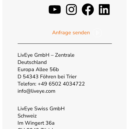
y
i
f
l
o
n
a
i
Anfrage senden
u
s
c
n
t
t
e
k
LivEye GmbH – Zentrale
Deutschland
Europa Allee 56b
u
a
b
e
D 54343 Föhren bei Trier
Telefon: +49 6502 4034722
b
g
o
d
info@liveye.com
e
r
o
i
LivEye Swiss GmbH
Schweiz
a
k
n
Im Wingert 36a