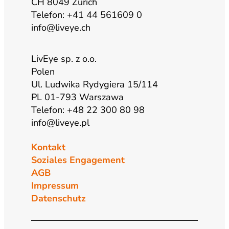
CH 8049 Zürich
m
Telefon: +41 44 561609 0
info@liveye.ch
LivEye sp. z o.o.
Polen
Ul. Ludwika Rydygiera 15/114
PL 01-793 Warszawa
Telefon: +48 22 300 80 98
info@liveye.pl
Kontakt
Soziales Engagement
AGB
Impressum
Datenschutz