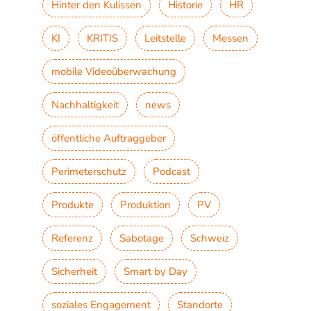
Hinter den Kulissen
Historie
HR
KI
KRITIS
Leitstelle
Messen
mobile Videoüberwachung
Nachhaltigkeit
news
öffentliche Auftraggeber
Perimeterschutz
Podcast
Produkte
Produktion
PV
Referenz
Sabotage
Schweiz
Sicherheit
Smart by Day
soziales Engagement
Standorte