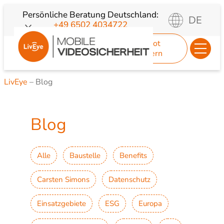
Zum
Persönliche Beratung
Deutschland:
DE
+49 6502 4034722
Inhalt
springen
Angebot
anfordern
LivEye
–
Blog
Blog
Alle
Baustelle
Benefits
Carsten Simons
Datenschutz
Einsatzgebiete
ESG
Europa